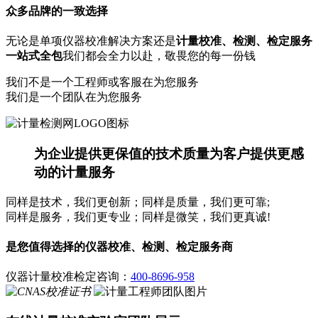
众
多
品
牌
的
一
致
选
择
无论是
单项仪器校准解决方案
还是
计量校准、检测、检定服务
一站式全包
我们都会全力以赴，敬畏您的每一份钱
我们不是一个工程师或客服在为您服务
我
们
是
一
个
团
队
在
为
您
服
务
为企业提供更保值的技术质量
为客户提供更感
动的计量服务
同样是技术，我们更创新；同样是质量，我们更可靠;
同样是服务，我们更专业；同样是微笑，我们更真诚!
是您值得选择的仪器
校准、检测、检定服务商
仪器计量校准检定咨询：
400-8696-958