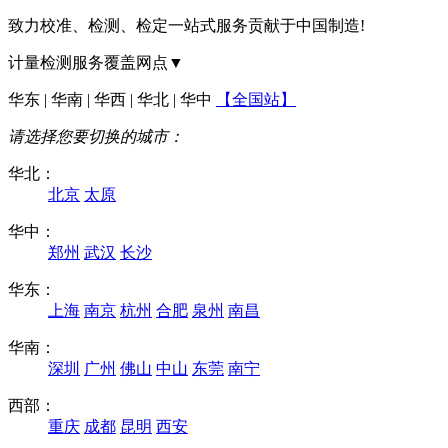
致力校准、检测、检定一站式服务贡献于中国制造!
计量检测服务覆盖网点▼
华东 | 华南 | 华西 | 华北 | 华中
【全国站】
请选择您要切换的城市：
华北：
北京
太原
华中：
郑州
武汉
长沙
华东：
上海
南京
杭州
合肥
泉州
南昌
华南：
深圳
广州
佛山
中山
东莞
南宁
西部：
重庆
成都
昆明
西安