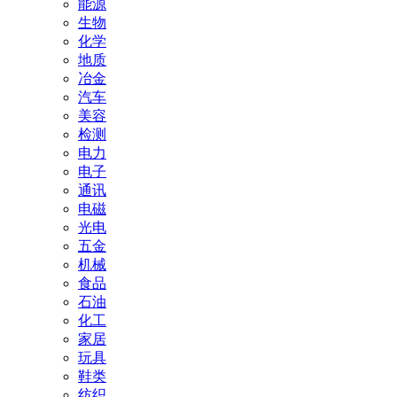
能源
生物
化学
地质
冶金
汽车
美容
检测
电力
电子
通讯
电磁
光电
五金
机械
食品
石油
化工
家居
玩具
鞋类
纺织