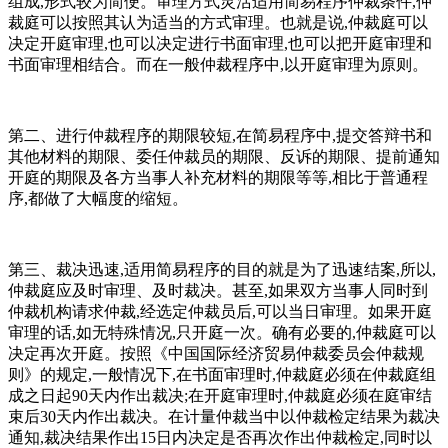
组成,形式较为简便。审理方式灵活适用简易程序仲裁条件,仲
裁庭可以按照其认为适当的方式审理。也就是说,仲裁庭可以
决定开庭审理,也可以决定进行书面审理,也可以把开庭审理和
书面审理相结合。而在一般仲裁程序中,以开庭审理为原则。
第二、进行仲裁程序的期限较短,在简易程序中,提交答辩书和
其他材料的期限、委任仲裁员的期限、反诉的期限、提前通知
开庭的期限及各方当事人补充材料的期限等等,相比于普通程
序,都做了大幅度的缩短。
第三、裁决迅速,适用简易程序的目的就是为了迅速结案,所以,
仲裁庭应及时审理、及时裁决。甚至,如果双方当事人同时到
仲裁机构请求仲裁,经选定仲裁员后,可以当日审理。如果开庭
审理的话,如无特殊情况,只开庭一次。确有必要的,仲裁庭可以
决定再次开庭。按照《中国国际经济贸易仲裁委员会仲裁规
则》的规定,一般情况下,在书面审理时,仲裁庭必须在仲裁庭组
成之日起90天内作出裁决;在开庭审理时,仲裁庭必须在庭审结
束后30天内作出裁决。在计量仲裁当中以仲裁检定结果为裁决
通知,裁决结果作出15日内决定是否再次作出仲裁检定,同时以