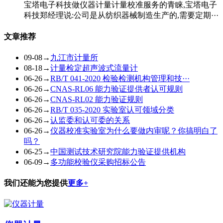
宝塔电子科技做仪器计量计量校准服务的青睐,宝塔电子
科技郑经理说:公司是从纺织器械制造生产的,需要定期···
文章推荐
09-08
→
九江市计量所
08-18
→
计量检定超声波式流量计
06-26
→
RB/T 041-2020 检验检测机构管理和技···
06-26
→
CNAS-RL06 能力验证提供者认可规则
06-26
→
CNAS-RL02 能力验证规则
06-26
→
RB/T 035-2020 实验室认可领域分类
06-26
→
认监委和认可委的关系
06-26
→
仪器校准实验室为什么要做内审呢？你搞明白了
吗？
06-25
→
中国测试技术研究院能力验证提供机构
06-09
→
多功能校验仪采购招标公告
我们还能为您提供
更多+